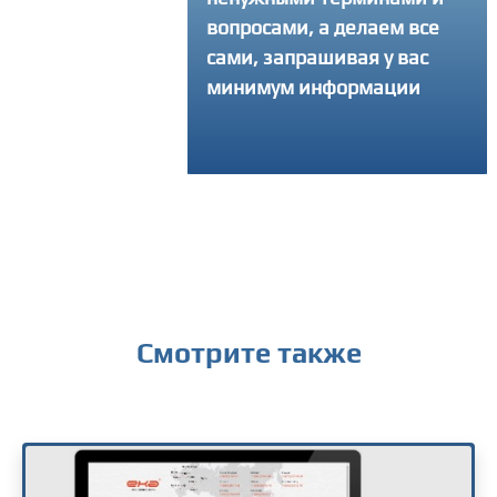
ать свой интернет-
вопросами, а делаем все
 и делаем столько
сами, запрашивая у вас
ток, сколько
минимум информации
уется, чтобы
ный продукт вышел
твенным
Смотрите также