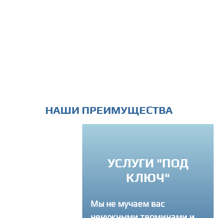
НАШИ ПРЕИМУЩЕСТВА
УСЛУГИ "ПОД
РЕМЛЕНИЕ К
КЛЮЧ"
ВЕРШЕНСТВУ
Мы не мучаем вас
егда советуем
ненужными терминами и
там как лучше