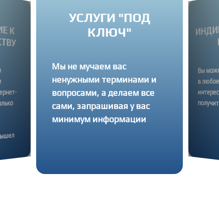
УСЛУГИ "ПОД
ИНДИ
 К
КЛЮЧ"
ВУ
П
Мы не мучаем вас
Вы может
ненужными терминами и
в любое 
вопросами, а делаем все
интересу
нет-
ько
получить
сами, запрашивая у вас
минимум информации
шел